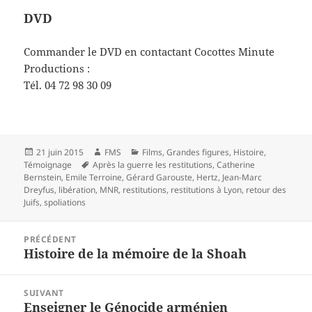
DVD
Commander le DVD en contactant Cocottes Minute
Productions :
Tél. 04 72 98 30 09
Publié
Auteur
Catégories
21 juin 2015
FMS
Films
,
Grandes figures
,
Histoire
,
le
Mots-
Témoignage
Après la guerre les restitutions
,
Catherine
clés
Bernstein
,
Emile Terroine
,
Gérard Garouste
,
Hertz
,
Jean-Marc
Dreyfus
,
libération
,
MNR
,
restitutions
,
restitutions à Lyon
,
retour des
Juifs
,
spoliations
Navigation
PRÉCÉDENT
de
Histoire de la mémoire de la Shoah
Article
l’article
précédent :
SUIVANT
Enseigner le Génocide arménien
Article