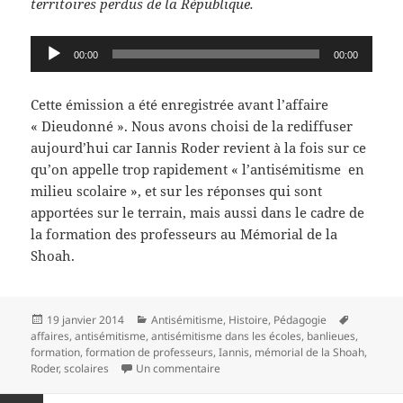
territoires perdus de la République.
Lecteur
00:00
00:00
audio
Cette émission a été enregistrée avant l’affaire
« Dieudonné ». Nous avons choisi de la rediffuser
aujourd’hui car Iannis Roder revient à la fois sur ce
qu’on appelle trop rapidement « l’antisémitisme en
milieu scolaire », et sur les réponses qui sont
apportées sur le terrain, mais aussi dans le cadre de
la formation des professeurs au Mémorial de la
Shoah.
Publié
Catégories
Mots-
19 janvier 2014
Antisémitisme
,
Histoire
,
Pédagogie
le
clés
affaires
,
antisémitisme
,
antisémitisme dans les écoles
,
banlieues
,
formation
,
formation de professeurs
,
Iannis
,
mémorial de la Shoah
,
sur A la reconquête des territoires 
Roder
,
scolaires
Un commentaire