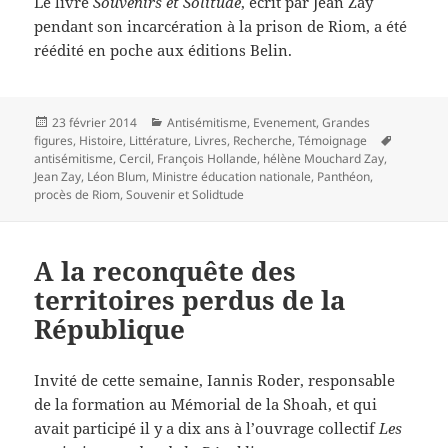
Le livre
Souvenirs et Solitude
, écrit par Jean Zay
pendant son incarcération à la prison de Riom, a été
réédité en poche aux éditions Belin.
Publié
Catégories
23 février 2014
Antisémitisme
,
Evenement
,
Grandes
le
Mots-
figures
,
Histoire
,
Littérature
,
Livres
,
Recherche
,
Témoignage
clés
antisémitisme
,
Cercil
,
François Hollande
,
hélène Mouchard Zay
,
Jean Zay
,
Léon Blum
,
Ministre éducation nationale
,
Panthéon
,
procès de Riom
,
Souvenir et Solidtude
A la reconquête des
territoires perdus de la
République
Invité de cette semaine, Iannis Roder, responsable
de la formation au Mémorial de la Shoah, et qui
avait participé il y a dix ans à l’ouvrage collectif
Les