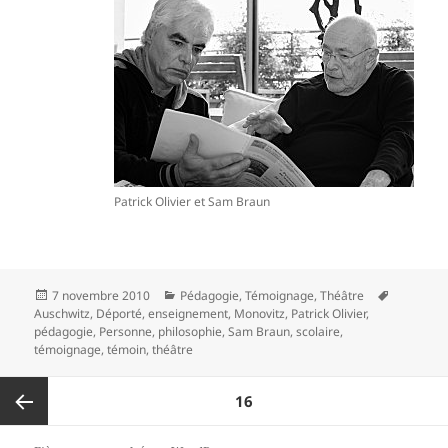
Patrick Olivier et Sam Braun
Publié
Catégories
Mots-
7 novembre 2010
Pédagogie
,
Témoignage
,
Théâtre
le
clés
Auschwitz
,
Déporté
,
enseignement
,
Monovitz
,
Patrick Olivier
,
pédagogie
,
Personne
,
philosophie
,
Sam Braun
,
scolaire
,
témoignage
,
témoin
,
théâtre
Pagination
PAGE
16
des
publications