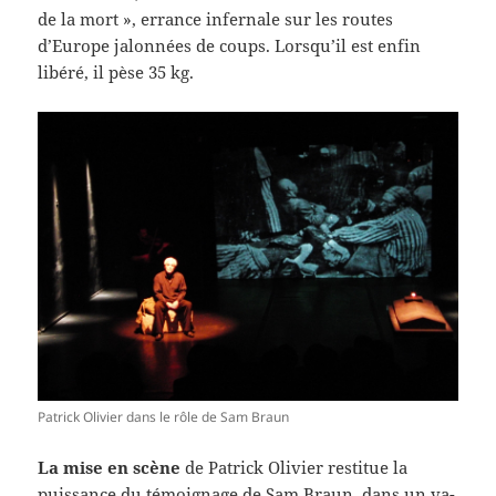
de la mort », errance infernale sur les routes
d’Europe jalonnées de coups. Lorsqu’il est enfin
libéré, il pèse 35 kg.
Patrick Olivier dans le rôle de Sam Braun
La mise en scène
de Patrick Olivier restitue la
puissance du témoignage de Sam Braun, dans un va-