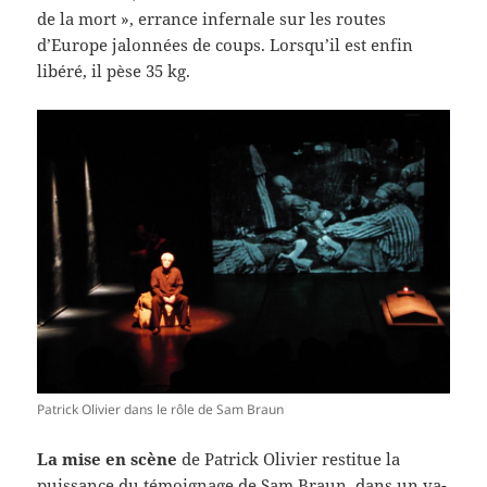
de la mort », errance infernale sur les routes
d’Europe jalonnées de coups. Lorsqu’il est enfin
libéré, il pèse 35 kg.
Patrick Olivier dans le rôle de Sam Braun
La mise en scène
de Patrick Olivier restitue la
puissance du témoignage de Sam Braun, dans un va-