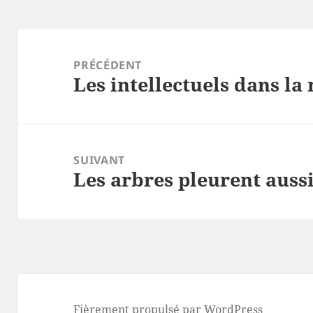
Navigation
de
PRÉCÉDENT
Les intellectuels dans la
l’article
Article
précédent :
SUIVANT
Les arbres pleurent auss
Article
suivant :
Fièrement propulsé par WordPress