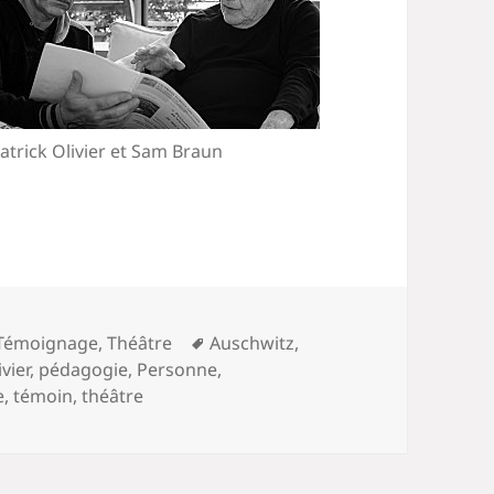
atrick Olivier et Sam Braun
Mots-
Témoignage
,
Théâtre
Auschwitz
,
clés
vier
,
pédagogie
,
Personne
,
e
,
témoin
,
théâtre