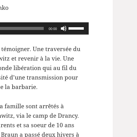
nko
Utilisez
00:00
les
flèches
r témoigner. Une traversée du
haut/bas
itz et revenir à la vie. Une
pour
nde libération qui au fil du
augmenter
ssité d’une transmission pour
ou
e la barbarie.
diminuer
le
 famille sont arrêtés à
volume.
witz, via le camp de Drancy.
arents et sa soeur de 10 ans
m Braun a passé deux hivers à