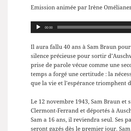
Emission animée par Irène Oméliane
Lecteur
00:00
audio
Il aura fallu 40 ans à Sam Braun pou
silence précieuse pour sortir d’Auschw
prise de parole vécue comme une seco
temps a forgé une certitude : la néce
que la vie et l’espérance triomphent d
Le 12 novembre 1943, Sam Braun et sa
Clermont-Ferrand et déportés à Ausch
Sam a 16 ans, il reviendra seul. Ses p
seront gazés dès le premier jour. Sa