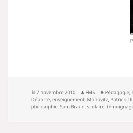
P
Publié
Auteur
Catégories
7 novembre 2010
FMS
Pédagogie
,
le
Déporté
,
enseignement
,
Monovitz
,
Patrick Oli
philosophie
,
Sam Braun
,
scolaire
,
témoignag