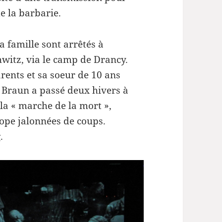
ou
e la barbarie.
diminuer
le
 famille sont arrêtés à
volume.
witz, via le camp de Drancy.
arents et sa soeur de 10 ans
m Braun a passé deux hivers à
la « marche de la mort »,
rope jalonnées de coups.
.