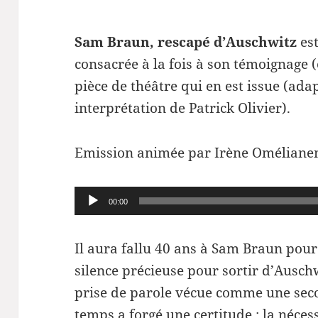
Sam Braun, rescapé d’Auschwitz
est
consacrée à la fois à son témoignage (
pièce de théâtre qui en est issue (ada
interprétation de Patrick Olivier).
Emission animée par Irène Oméliane
Lecteur
00:00
audio
Il aura fallu 40 ans à Sam Braun pou
silence précieuse pour sortir d’Auschw
prise de parole vécue comme une seco
temps a forgé une certitude : la néce