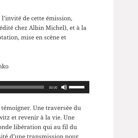
 l’invité de cette émission,
édité chez Albin Michel), et à la
ptation, mise en scène et
nko
Utilisez
00:00
les
flèches
r témoigner. Une traversée du
haut/bas
itz et revenir à la vie. Une
pour
nde libération qui au fil du
augmenter
ssité d’une transmission pour