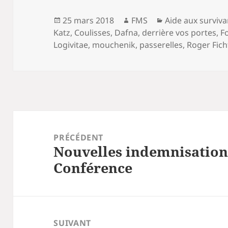
Publié
Auteur
Catégories
25 mars 2018
FMS
Aide aux surviva
le
Katz
,
Coulisses
,
Dafna
,
derrière vos portes
,
F
Logivitae
,
mouchenik
,
passerelles
,
Roger Fic
Navigation
de
PRÉCÉDENT
Nouvelles indemnisation
l’article
Article
Conférence
précédent :
SUIVANT