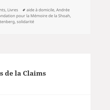
Mots-
nts
,
Livres
aide à domicile
,
Andrée
clés
ondation pour la Mémoire de la Shoah
,
htenberg
,
solidarité
s de la Claims