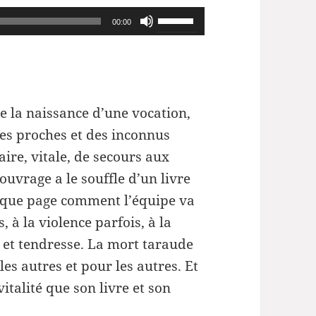
Utilisez
00:00
les
flèches
haut/bas
pour
 la naissance d’une vocation,
augmenter
des proches et des inconnus
ou
ire, vitale, de secours aux
diminuer
uvrage a le souffle d’un livre
le
aque page comment l’équipe va
volume.
 à la violence parfois, à la
 et tendresse. La mort taraude
les autres et pour les autres. Et
vitalité que son livre et son