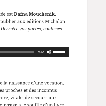
tée est
Dafna Mouchenik,
 publier aux éditions Michalon
e
Derrière vos portes, coulisses
Utilisez
00:00
les
flèches
haut/bas
pour
 la naissance d’une vocation,
augmenter
des proches et des inconnus
ou
ire, vitale, de secours aux
diminuer
uvrage a le souffle d’un livre