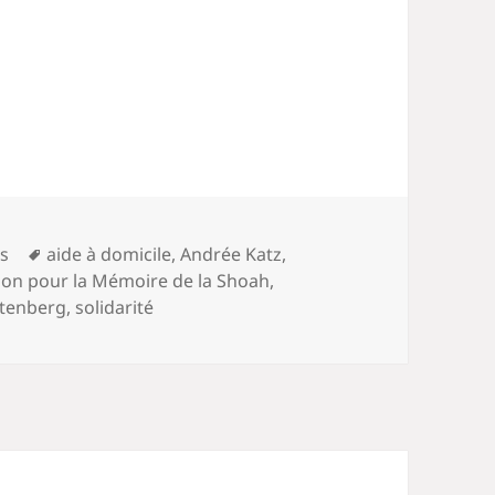
Mots-
es
aide à domicile
,
Andrée Katz
,
clés
ion pour la Mémoire de la Shoah
,
htenberg
,
solidarité