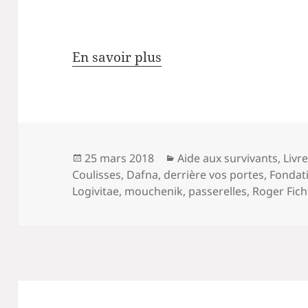
En savoir plus
Publié
Catégories
25 mars 2018
Aide aux survivants
,
Livr
le
Coulisses
,
Dafna
,
derrière vos portes
,
Fondat
Logivitae
,
mouchenik
,
passerelles
,
Roger Fic