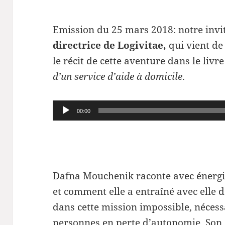
Emission du 25 mars 2018: notre invi
directrice de Logivitae,
qui vient de
le récit de cette aventure dans le livr
d’un service d’aide à domicile
.
Lecteur
00:00
audio
Dafna Mouchenik raconte avec énergie
et comment elle a entraîné avec elle 
dans cette mission impossible, nécessa
personnes en perte d’autonomie. Son o