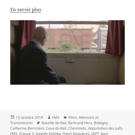
En savoir plus
Publié
Auteur
Catégories
13 octobre 2019
FMS
Films
,
Mémoire et
le
Mots-
Transmission
Bataille du Rail
,
Bertrand Herz
,
Bobigny
,
clés
Catherine Bernstein
,
Ceux du Rail
,
Cheminots
,
déportation des Juifs
,
FMS
,
France 3
,
Ginette Kolinka
,
Henri Noguères
,
IAPT
,
Jean