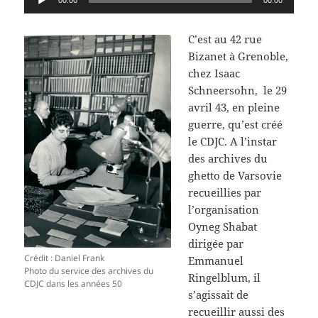
00:00
00:00
audio
C’est au 42 rue
Bizanet à Grenoble,
chez Isaac
Schneersohn, le 29
avril 43, en pleine
guerre, qu’est créé
le CDJC. A l’instar
des archives du
ghetto de Varsovie
recueillies par
l’organisation
Oyneg Shabat
dirigée par
Crédit : Daniel Frank
Emmanuel
Photo du service des archives du
Ringelblum, il
CDJC dans les années 50
s’agissait de
recueillir aussi des