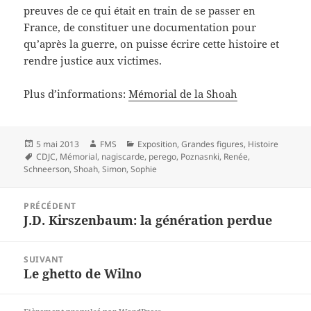
preuves de ce qui était en train de se passer en
France, de constituer une documentation pour
qu’après la guerre, on puisse écrire cette histoire et
rendre justice aux victimes.
Plus d’informations:
Mémorial de la Shoah
Publié
Auteur
Catégories
5 mai 2013
FMS
Exposition
,
Grandes figures
,
Histoire
le
Mots-
CDJC
,
Mémorial
,
nagiscarde
,
perego
,
Poznasnki
,
Renée
,
clés
Schneerson
,
Shoah
,
Simon
,
Sophie
Navigation
PRÉCÉDENT
de
J.D. Kirszenbaum: la génération perdue
Article
l’article
précédent :
SUIVANT
Le ghetto de Wilno
Article
suivant :