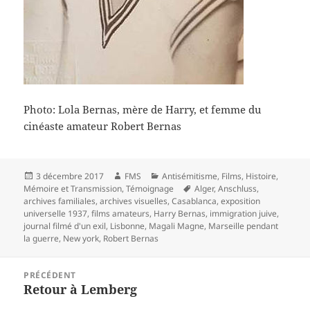
Photo: Lola Bernas, mère de Harry, et femme du
cinéaste amateur Robert Bernas
Publié
Auteur
Catégories
3 décembre 2017
FMS
Antisémitisme
,
Films
,
Histoire
,
le
Mots-
Mémoire et Transmission
,
Témoignage
Alger
,
Anschluss
,
clés
archives familiales
,
archives visuelles
,
Casablanca
,
exposition
universelle 1937
,
films amateurs
,
Harry Bernas
,
immigration juive
,
journal filmé d'un exil
,
Lisbonne
,
Magali Magne
,
Marseille pendant
la guerre
,
New york
,
Robert Bernas
Navigation
PRÉCÉDENT
de
Retour à Lemberg
Article
l’article
précédent :