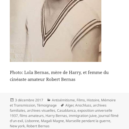
Photo: Lola Bernas, mère de Harry, et femme du
cinéaste amateur Robert Bernas
Publié
Catégories
3 décembre 2017
Antisémitisme
,
Films
,
Histoire
,
Mémoire
le
Mots-
et Transmission
,
Témoignage
Alger
,
Anschluss
,
archives
clés
familiales
,
archives visuelles
,
Casablanca
,
exposition universelle
1937
,
films amateurs
,
Harry Bernas
,
immigration juive
,
journal filmé
d'un exil
,
Lisbonne
,
Magali Magne
,
Marseille pendant la guerre
,
New york
,
Robert Bernas