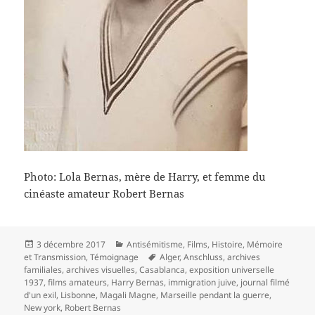
Photo: Lola Bernas, mère de Harry, et femme du
cinéaste amateur Robert Bernas
Publié
Catégories
3 décembre 2017
Antisémitisme
,
Films
,
Histoire
,
Mémoire
le
Mots-
et Transmission
,
Témoignage
Alger
,
Anschluss
,
archives
clés
familiales
,
archives visuelles
,
Casablanca
,
exposition universelle
1937
,
films amateurs
,
Harry Bernas
,
immigration juive
,
journal filmé
d'un exil
,
Lisbonne
,
Magali Magne
,
Marseille pendant la guerre
,
New york
,
Robert Bernas