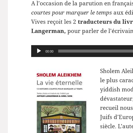
A l’occasion de la parution en frança
courtes pour marquer le temps
aux édi
Vives reçoit les 2
traducteurs du livr
Langerman,
pour parler de l’écrivai
Lecteur
00:00
audio
Sholem Alei
le plus cara
yiddish mo
dévastateur,
recueil nous
Juifs d’Eur
siècle. L’au