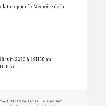
ondation pour la Mémoire de la
i 18 juin 2012 à 19H30 au
10 Paris
Mots-
sme
,
Littérature
,
Livres
Aleichem
,