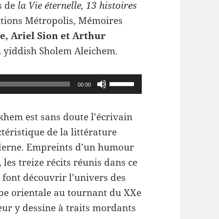
is de
la Vie éternelle, 13 histoires
tions Métropolis, Mémoires
e, Ariel Sion et Arthur
n yiddish Sholem Aleichem.
Utilisez
00:00
les
flèches
khem est sans doute l’écrivain
haut/bas
ctéristique de la littérature
pour
derne. Empreints d’un humour
augmenter
 les treize récits réunis dans ce
ou
 font découvrir l’univers des
diminuer
ope orientale au tournant du XXe
le
teur y dessine à traits mordants
volume.