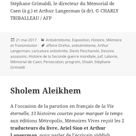
Stéphane Grimaldi, le directeur du Mémorial de
Caen (à g.) et Arthur Langerman (à dr).
© CHARLY
TRIBALLEAU / AFP
Publié
Catégories
21 mai 2017
Antisémitisme
,
Exposition
,
Histoire
,
Mémoire
le
Mots-
et Transmission
affaire Drefus
,
antisémitisme
,
Arthur
clés
Langerman
,
caricature antisémite
,
Denis Peschanski
,
Dessins
assassins
,
Histoire de la Seconde guerre mondiale
,
juif
,
Laborie
,
Mémorial de Caen
,
Persecution
,
progrom
,
Shoah
,
Stéphane
Grimaldi
Sholem Aleikhem
A l’occasion de la parution en français de
la Vie
éternelle, 13 histoires courtes pour marquer le temps
aux éditions Métropolis, Mémoires Vives reçoit les 2
traducteurs du livre, Ariel Sion et Arthur
Langerman,
pour parler de l’écrivain yiddish