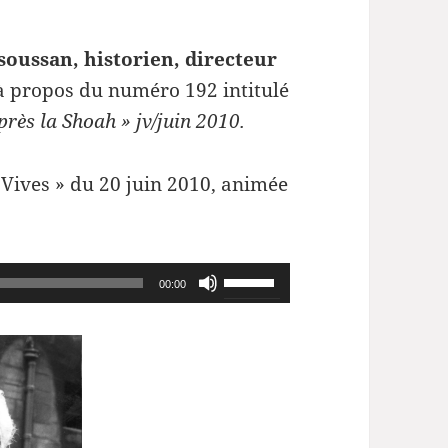
oussan, historien, directeur
 propos du numéro 192 intitulé
près la Shoah » jv/juin 2010.
 Vives » du 20 juin 2010, animée
Utilisez
00:00
les
flèches
haut/bas
pour
augmenter