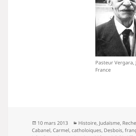
Pasteur Vergara, 
France
Publié
Catégories
10 mars 2013
Histoire
,
Judaïsme
,
Reche
le
Cabanel
,
Carmel
,
catholoiques
,
Desbois
,
fran