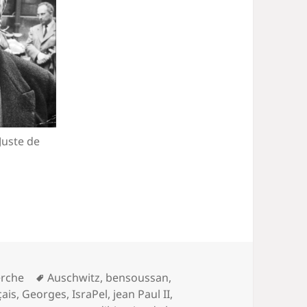
ou
diminuer
le
volume.
Juste de
Mots-
rche
Auschwitz
,
bensoussan
,
clés
çais
,
Georges
,
IsraPel
,
jean Paul II
,