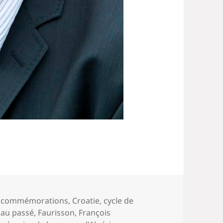
,
commémorations
,
Croatie
,
cycle de
 au passé
,
Faurisson
,
François