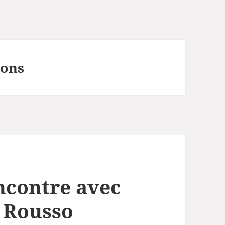
ons
ncontre avec
y Rousso