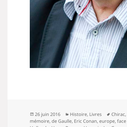
Publié
Catégories
Mots-
26 juin 2016
Histoire
,
Livres
Chirac
le
clés
mémoire
,
de Gaulle
,
Eric Conan
,
europe
,
face