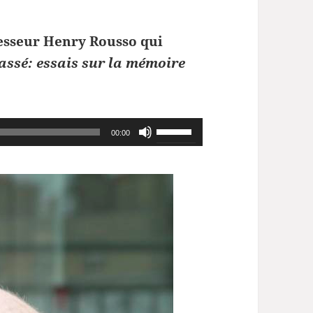
esseur Henry Rousso qui
assé: essais sur la mémoire
Utilisez
00:00
les
flèches
haut/bas
pour
augmenter
ou
diminuer
le