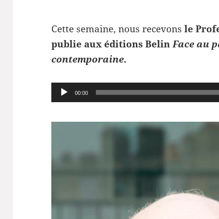
Cette semaine, nous recevons
le Prof
publie aux éditions Belin
Face au p
contemporaine
.
Lecteur
00:00
audio