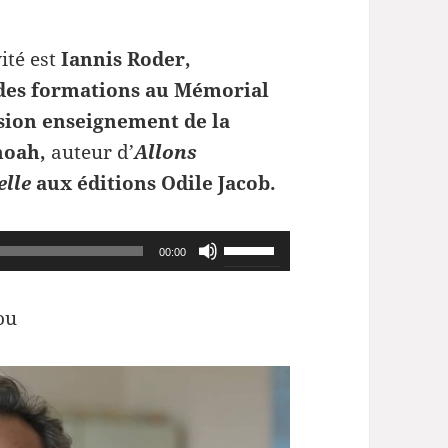
ité est
Iannis Roder,
 des formations au Mémorial
sion enseignement de la
hoah,
auteur d’
Allons
elle
aux éditions Odile Jacob.
Utilisez
00:00
les
flèches
ou
haut/bas
pour
augmenter
ou