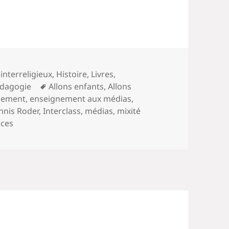
interreligieux
,
Histoire
,
Livres
,
Mots-
dagogie
Allons enfants
,
Allons
clés
nement
,
enseignement aux médias
,
nnis Roder
,
Interclass
,
médias
,
mixité
nces