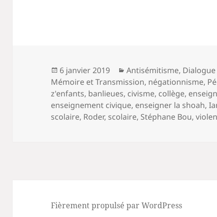
Publié
Catégories
6 janvier 2019
Antisémitisme
,
Dialogue 
le
Mémoire et Transmission
,
négationnisme
,
Pé
z'enfants
,
banlieues
,
civisme
,
collège
,
enseig
enseignement civique
,
enseigner la shoah
,
Ia
scolaire
,
Roder
,
scolaire
,
Stéphane Bou
,
viole
Fièrement propulsé par WordPress