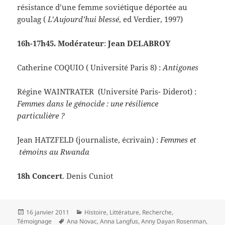
résistance d’une femme soviétique déportée au
goulag (
L’Aujourd’hui blessé
, ed Verdier, 1997)
16h-17h45. Modérateur
:
Jean DELABROY
Catherine COQUIO ( Université Paris 8) :
Antigones
Régine WAINTRATER (Université Paris- Diderot) :
Femmes dans le génocide : une résilience
particulière ?
Jean HATZFELD (journaliste, écrivain) :
Femmes et
témoins au Rwanda
18h Concert
. Denis Cuniot
Publié
Catégories
16 janvier 2011
Histoire
,
Littérature
,
Recherche
,
le
Mots-
Témoignage
Ana Novac
,
Anna Langfus
,
Anny Dayan Rosenman
,