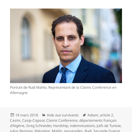
Portrait de Rudi Mahlo, Représentant de la Claims Conference en
Allemagne
Publié
Catégories
Mots-
18 mars 2018
Aide aux survivants
Adiam
,
article 2
,
le
clés
Casim
,
Casip-Cojasor
,
Claims Conference
,
départements français
d'Algérie
,
Greg Schneider
,
Hardship
,
indemnisations
,
Juifs de Tunisie
,
Julius Berman
,
libération
,
Mahlo
,
passerelles
,
Rudi
,
Seconde Guerre