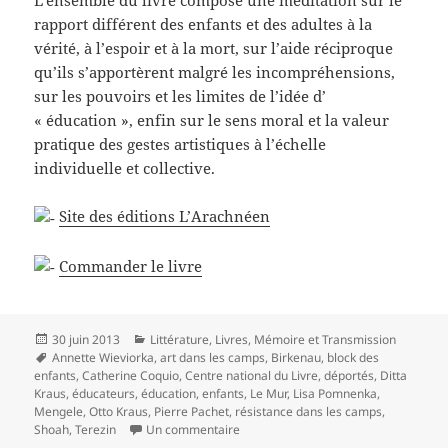
rapport différent des enfants et des adultes à la
vérité, à l’espoir et à la mort, sur l’aide réciproque
qu’ils s’apportèrent malgré les incompréhensions,
sur les pouvoirs et les limites de l’idée d’
« éducation », enfin sur le sens moral et la valeur
pratique des gestes artistiques à l’échelle
individuelle et collective.
Site des éditions L’Arachnéen
Commander le livre
Publié
Catégories
30 juin 2013
Littérature
,
Livres
,
Mémoire et Transmission
le
Mots-
Annette Wieviorka
,
art dans les camps
,
Birkenau
,
block des
clés
enfants
,
Catherine Coquio
,
Centre national du Livre
,
déportés
,
Ditta
Kraus
,
éducateurs
,
éducation
,
enfants
,
Le Mur
,
Lisa Pomnenka
,
Mengele
,
Otto Kraus
,
Pierre Pachet
,
résistance dans les camps
,
sur Le Mur de Lisa Pomnenka d’Otto 
Shoah
,
Terezin
Un commentaire