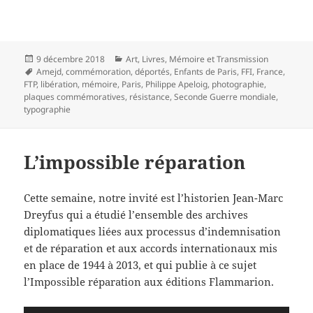
Publié
Catégories
9 décembre 2018
Art
,
Livres
,
Mémoire et Transmission
le
Mots-
Amejd
,
commémoration
,
déportés
,
Enfants de Paris
,
FFI
,
France
,
clés
FTP
,
libération
,
mémoire
,
Paris
,
Philippe Apeloig
,
photographie
,
plaques commémoratives
,
résistance
,
Seconde Guerre mondiale
,
typographie
L’impossible réparation
Cette semaine, notre invité est l’historien Jean-Marc
Dreyfus qui a étudié l’ensemble des archives
diplomatiques liées aux processus d’indemnisation
et de réparation et aux accords internationaux mis
en place de 1944 à 2013, et qui publie à ce sujet
l’Impossible réparation aux éditions Flammarion.