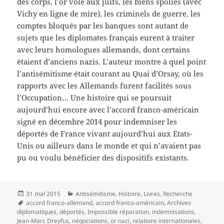
des corps, l’or volé aux juifs, les biens spoliés (avec
Vichy en ligne de mire), les criminels de guerre, les
comptes bloqués par les banques sont autant de
sujets que les diplomates français eurent à traiter
avec leurs homologues allemands, dont certains
étaient d’anciens nazis. L’auteur montre à quel point
l’antisémitisme était courant au Quai d’Orsay, où les
rapports avec les Allemands furent facilités sous
l’Occupation… Une histoire qui se poursuit
aujourd’hui encore avec l’accord franco-américain
signé en décembre 2014 pour indemniser les
déportés de France vivant aujourd’hui aux Etats-
Unis ou ailleurs dans le monde et qui n’avaient pas
pu ou voulu bénéficier des dispositifs existants.
Publié
Catégories
31 mai 2015
Antisémitisme
,
Histoire
,
Livres
,
Recherche
le
Mots-
accord franco-allemand
,
accord franco-américain
,
Archives
clés
diplomatiques
,
déportés
,
Impossible réparation
,
indemnisations
,
Jean-Marc Dreyfus
,
négociations
,
or nazi
,
relations internationales
,