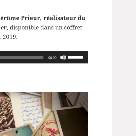
Jérôme Prieur, réalisateur du
ler
, disponible dans un coffret
t 2019.
Utilisez
00:00
les
flèches
haut/bas
pour
augmenter
ou
diminuer
le