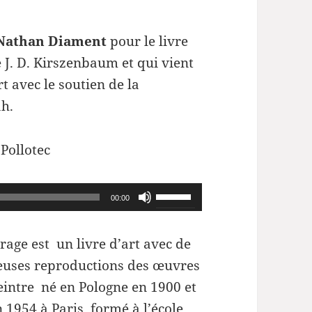
Nathan Diament
pour le livre
e J. D. Kirszenbaum et qui vient
t avec le soutien de la
ah.
 Pollotec
Utilisez
00:00
les
flèches
rage est un livre d’art avec de
haut/bas
uses reproductions des œuvres
pour
eintre né en Pologne en 1900 et
augmenter
 1954 à Paris, formé à l’école