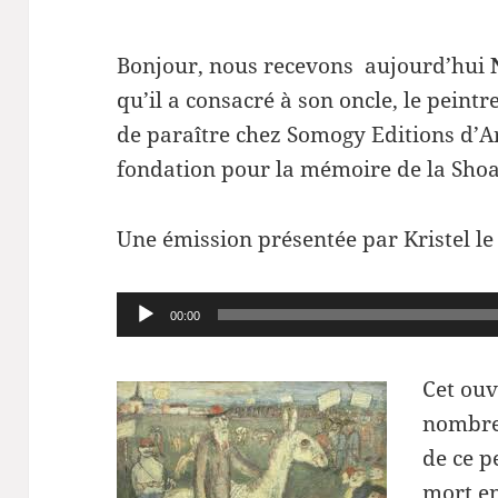
Bonjour, nous recevons aujourd’hui
qu’il a consacré à son oncle, le peintr
de paraître chez Somogy Editions d’Ar
fondation pour la mémoire de la Sho
Une émission présentée par Kristel le
Lecteur
00:00
audio
Cet ouv
nombre
de ce p
mort en