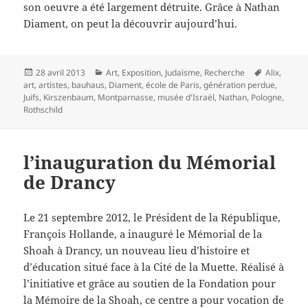
son oeuvre a été largement détruite. Grâce à Nathan
Diament, on peut la découvrir aujourd’hui.
Publié
Catégories
Mots-
28 avril 2013
Art
,
Exposition
,
Judaïsme
,
Recherche
Alix
,
le
clés
art
,
artistes
,
bauhaus
,
Diament
,
école de Paris
,
génération perdue
,
Juifs
,
Kirszenbaum
,
Montparnasse
,
musée d'Israël
,
Nathan
,
Pologne
,
Rothschild
l’inauguration du Mémorial
de Drancy
Le 21 septembre 2012, le Président de la République,
François Hollande, a inauguré le Mémorial de la
Shoah à Drancy, un nouveau lieu d’histoire et
d’éducation situé face à la Cité de la Muette. Réalisé à
l’initiative et grâce au soutien de la Fondation pour
la Mémoire de la Shoah, ce centre a pour vocation de