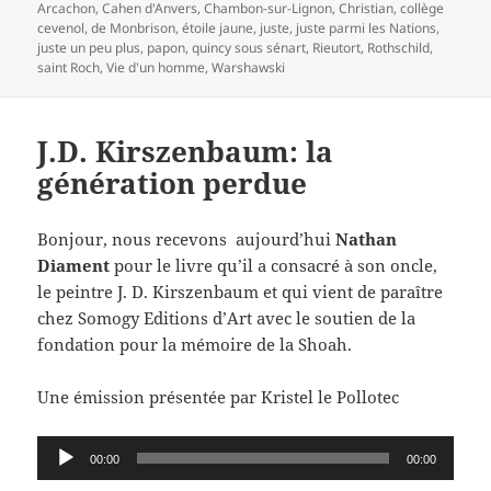
le
clés
Arcachon
,
Cahen d'Anvers
,
Chambon-sur-Lignon
,
Christian
,
collège
cevenol
,
de Monbrison
,
étoile jaune
,
juste
,
juste parmi les Nations
,
juste un peu plus
,
papon
,
quincy sous sénart
,
Rieutort
,
Rothschild
,
saint Roch
,
Vie d'un homme
,
Warshawski
J.D. Kirszenbaum: la
génération perdue
Bonjour, nous recevons aujourd’hui
Nathan
Diament
pour le livre qu’il a consacré à son oncle,
le peintre J. D. Kirszenbaum et qui vient de paraître
chez Somogy Editions d’Art avec le soutien de la
fondation pour la mémoire de la Shoah.
Une émission présentée par Kristel le Pollotec
Lecteur
00:00
00:00
audio