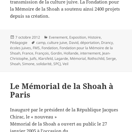
transmission de la culture juive. La Fondation pour
la Mémoire de la Shoah a soutenu ainsi 2400 projets
depuis sa création.
Publié
Catégories
7 octobre 2012
Evenement
,
Exposition
,
Histoire
,
le
Mots-
Pédagogie
camp
,
culture juive
,
David
,
déportation
,
Drancy
,
clés
écoles juives
,
FMS
,
Fondation
,
Fondation pour la Mémoire de la
Shoah
,
France
,
François
,
Gordin
,
Hollande
,
internement
,
Jean-
Christophe
,
Juifs
,
Klarsfeld
,
Lagarde
,
Mémorial
,
Rothschild
,
Serge
,
Shoah
,
Simone
,
solidarité
,
SPCJ
,
Veil
Le Mémorial de la Shoah à
Paris
Inauguré par le président de la République Jacques
Chirac, le « nouveau »
Mémorial de la Shoah a ouvert au public le 27
janvier 2005 à l’occasion du