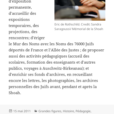
d’exposition
permanente,
d’accueillir des
expositions
Eric de Rothschild. Credit: Sandra
temporaires, des
Saragoussi/ Mémorial de la Shoah
projections, des
rencontres; d’ériger
le Mur des Noms avec les Noms des 76000 Juifs
déportés de France et l’Allée des Justes ; de proposer
aussi des activités pédagogiques (accueil des
scolaires, formation des enseignants et d’autres
publics, voyages à Auschwitz-Birkeanau); et
d’enrichir ses fonds d’archives, en recueillant
encore les lettres, les photographies, les archives
personnelles des Juifs avant, pendant et après la
Shoah.
Publié
Catégories
15 mai 2011
Grandes figures
,
Histoire
,
Pédagogie
,