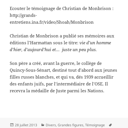
Ecouter le témoignage de Christian de Monbrison :
http://grands-
entretiens.ina.fr/video/Shoah/Monbrison
Christian de Monbrison a publié ses mémoires aux
éditions l’Harmattan sous le titre:
vie d’un homme
d’hier, d’aujourd’hui et… juste un peu plus.
Son père a créé, avant la guerre, le collège de
Quincy-Sous-Sénart, destiné tout d’abord aux jeunes
filles russes blanches, et qui va, dés 1939 accueillir
des enfants juifs, par l’intermédiaire de l’OSE. Il
recevra la médaille de Juste parmi les Nations.
Publié
Catégories
Mots-
28 juillet 2013
Divers
,
Grandes figures
,
Témoignage