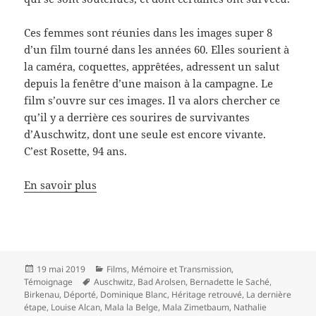
Ces femmes sont réunies dans les images super 8
d’un film tourné dans les années 60. Elles sourient à
la caméra, coquettes, apprêtées, adressent un salut
depuis la fenêtre d’une maison à la campagne. Le
film s’ouvre sur ces images. Il va alors chercher ce
qu’il y a derrière ces sourires de survivantes
d’Auschwitz, dont une seule est encore vivante.
C’est Rosette, 94 ans.
En savoir plus
Publié
Catégories
19 mai 2019
Films
,
Mémoire et Transmission
,
le
Mots-
Témoignage
Auschwitz
,
Bad Arolsen
,
Bernadette le Saché
,
clés
Birkenau
,
Déporté
,
Dominique Blanc
,
Héritage retrouvé
,
La dernière
étape
,
Louise Alcan
,
Mala la Belge
,
Mala Zimetbaum
,
Nathalie