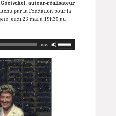
 Goetschel, auteur-réalisateur
tenu par la Fondation pour la
jeté jeudi 23 mai à 19h30
au
Utilisez
00:00
les
flèches
haut/bas
pour
augmenter
ou
diminuer
le
volume.