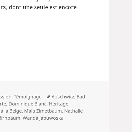
tz, dont une seule est encore
Mots-
ssion
,
Témoignage
Auschwitz
,
Bad
clés
rté
,
Dominique Blanc
,
Héritage
a la Belge
,
Mala Zimetbaum
,
Nathalie
Birnbaum
,
Wanda Jabuwoska