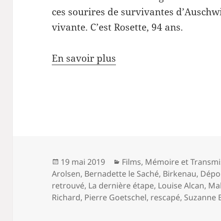
ces sourires de survivantes d’Auschwi
vivante. C’est Rosette, 94 ans.
En savoir plus
Publié
Catégories
19 mai 2019
Films
,
Mémoire et Transmi
le
Arolsen
,
Bernadette le Saché
,
Birkenau
,
Dépo
retrouvé
,
La dernière étape
,
Louise Alcan
,
Mal
Richard
,
Pierre Goetschel
,
rescapé
,
Suzanne 