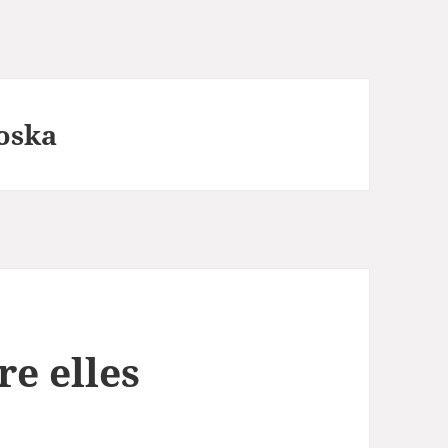
oska
re elles