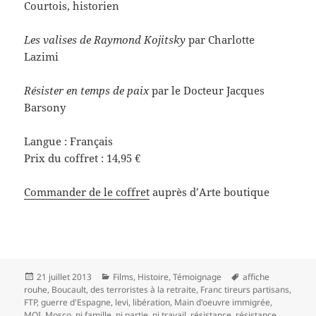
Courtois, historien
Les valises de Raymond Kojitsky
par Charlotte
Lazimi
Résister en temps de paix
par le Docteur Jacques
Barsony
Langue : Français
Prix du coffret : 14,95 €
Commander de le coffret
auprès d’Arte boutique
Publié
Catégories
Mots-
21 juillet 2013
Films
,
Histoire
,
Témoignage
affiche
le
clés
rouhe
,
Boucault
,
des terroristes à la retraite
,
Franc tireurs partisans
,
FTP
,
guerre d'Espagne
,
levi
,
libération
,
Main d'oeuvre immigrée
,
MOI
,
Mosco
,
ni famille
,
ni partie
,
ni travail
,
résistance
,
résistance