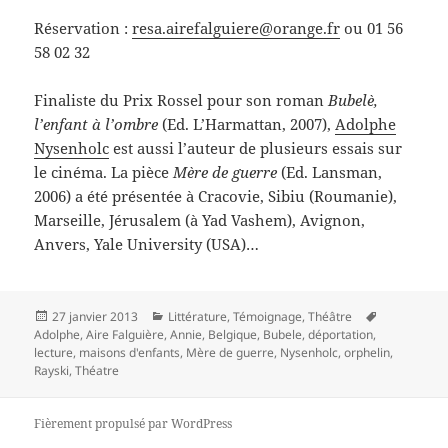
Réservation :
resa.airefalguiere@orange.fr
ou 01 56
58 02 32
Finaliste du Prix Rossel pour son roman
Bubelè,
l’enfant à l’ombre
(Ed. L’Harmattan, 2007),
Adolphe
Nysenholc
est aussi l’auteur de plusieurs essais sur
le cinéma. La pièce
Mère de guerre
(Ed. Lansman,
2006) a été présentée à Cracovie, Sibiu (Roumanie),
Marseille, Jérusalem (à Yad Vashem), Avignon,
Anvers, Yale University (USA)…
Publié
Catégories
Mots-
27 janvier 2013
Littérature
,
Témoignage
,
Théâtre
le
clés
Adolphe
,
Aire Falguière
,
Annie
,
Belgique
,
Bubele
,
déportation
,
lecture
,
maisons d'enfants
,
Mère de guerre
,
Nysenholc
,
orphelin
,
Rayski
,
Théatre
Fièrement propulsé par WordPress