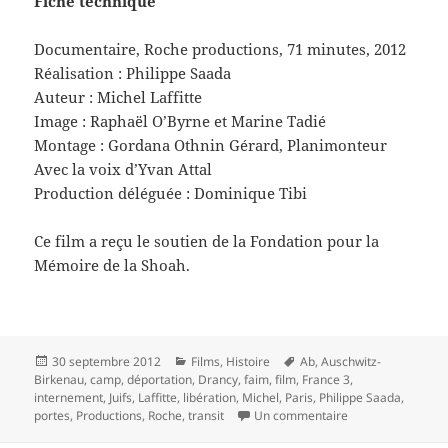
Fiche technique
Documentaire, Roche productions, 71 minutes, 2012
Réalisation : Philippe Saada
Auteur : Michel Laffitte
Image : Raphaël O’Byrne et Marine Tadié
Montage : Gordana Othnin Gérard, Planimonteur
Avec la voix d’Yvan Attal
Production déléguée : Dominique Tibi
Ce film a reçu le soutien de la Fondation pour la
Mémoire de la Shoah.
Publié
Catégories
Mots-
30 septembre 2012
Films
,
Histoire
Ab
,
Auschwitz-
le
clés
Birkenau
,
camp
,
déportation
,
Drancy
,
faim
,
film
,
France 3
,
internement
,
Juifs
,
Laffitte
,
libération
,
Michel
,
Paris
,
Philippe Saada
,
sur Drancy, un ca
portes
,
Productions
,
Roche
,
transit
Un commentaire