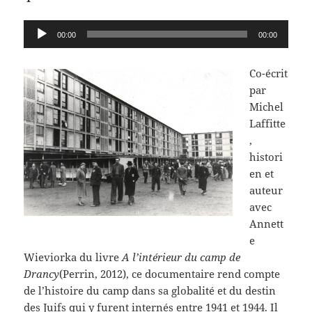
Lecteur
00:00
00:00
audio
Co-écrit
par
Michel
Laffitte
,
histori
en et
auteur
avec
Annett
e
Wieviorka du livre
A l’intérieur du camp de
Drancy
(Perrin, 2012), ce documentaire rend compte
de l’histoire du camp dans sa globalité et du destin
des Juifs qui y furent internés entre 1941 et 1944. Il