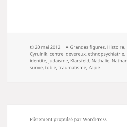
Publié
Catégories
20 mai 2012
Grandes figures
,
Histoire
,
le
Cyrulnik
,
centre
,
devereux
,
ethnopsychiatrie
,
identité
,
judaïsme
,
Klarsfeld
,
Nathalie
,
Natha
survie
,
tobie
,
traumatisme
,
Zajde
Fièrement propulsé par WordPress