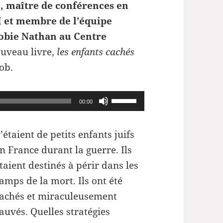
, maître de conférences en
II et membre de l’équipe
Tobie Nathan au Centre
uveau livre,
les enfants cachés
ob.
Utilisez
00:00
les
flèches
’étaient de petits enfants juifs
haut/bas
n France durant la guerre. Ils
pour
taient destinés à périr dans les
augmenter
amps de la mort. Ils ont été
ou
achés et miraculeusement
diminuer
auvés. Quelles stratégies
le