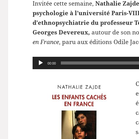
Invitée cette semaine,
Nathalie Zajde
psychologie à l’université Paris-VI
d’ethnopsychiatrie du professeur 
Georges Devereux,
autour de son no
en France
, paru aux éditions Odile Jac
Lecteur
00:00
audio
C
e
é
c
c
s