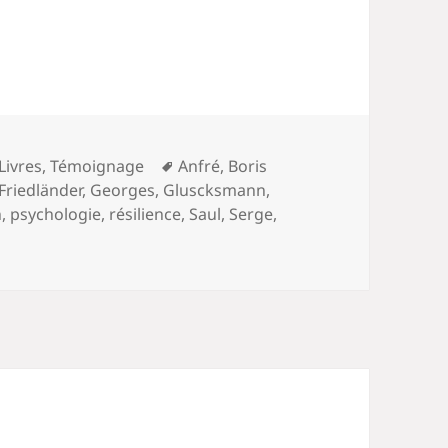
Mots-
Livres
,
Témoignage
Anfré
,
Boris
clés
Friedländer
,
Georges
,
Gluscksmann
,
n
,
psychologie
,
résilience
,
Saul
,
Serge
,