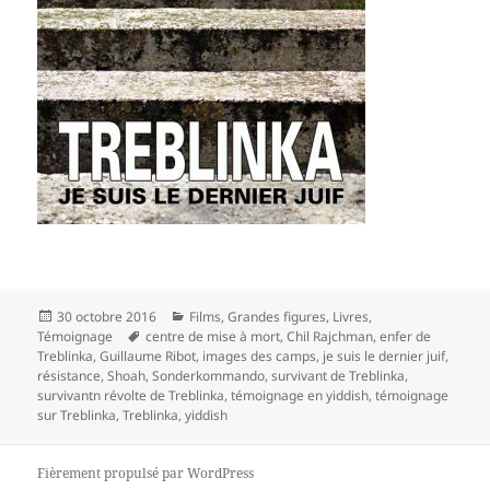
Publié
Catégories
30 octobre 2016
Films
,
Grandes figures
,
Livres
,
le
Mots-
Témoignage
centre de mise à mort
,
Chil Rajchman
,
enfer de
clés
Treblinka
,
Guillaume Ribot
,
images des camps
,
je suis le dernier juif
,
résistance
,
Shoah
,
Sonderkommando
,
survivant de Treblinka
,
survivantn révolte de Treblinka
,
témoignage en yiddish
,
témoignage
sur Treblinka
,
Treblinka
,
yiddish
Fièrement propulsé par WordPress