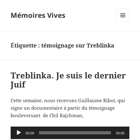
Mémoires Vives
MENU
ET
WIDGETS
Étiquette :
témoignage sur Treblinka
Treblinka. Je suis le dernier
Juif
Cette semaine, nous recevons Guillaume Ribot, qui
signe un documentaire à partir du témoignage
bouleversant
de Chil Rajchman,
Lecteur
00:00
00:00
audio