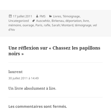
Publié
Auteur
Catégories
17 juillet 2011
FMS
Livres
,
Témoignage
,
le
Mots-
Uncategorized
Auscwhitz
,
Birkenau
,
déportation
,
livre
,
clés
mémoire
,
ouvrage
,
Paris
,
rafle
,
Sarah; Montard
,
témoignage
,
vel
d'hiv
Une réflexion sur « Chassez les papillons
noirs »
laurent
dit :
30 juillet 2011 à 14:49
Un livre absolument à lire.
Les commentaires sont fermés.