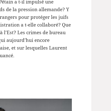
Pétain a t-il impulsé une
haut/bas
ids de la pression allemande? Y
pour
étrangers pour protéger les juifs
augmenter
stration a t-elle collaboré? Que
ou
 à l’Est? Les crimes de bureau
diminuer
 qui aujourd’hui encore
le
aise, et sur lesquelles Laurent
volume.
nuancé.