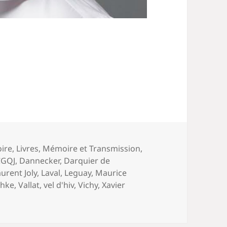
oire
,
Livres
,
Mémoire et Transmission
,
CGQJ
,
Dannecker
,
Darquier de
aurent Joly
,
Laval
,
Leguay
,
Maurice
thke
,
Vallat
,
vel d'hiv
,
Vichy
,
Xavier