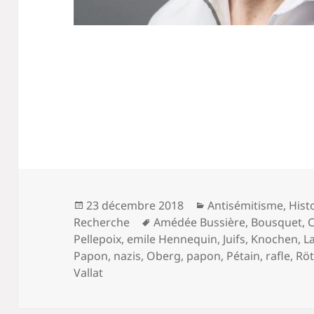
Publié
Catégories
23 décembre 2018
Antisémitisme
,
Hist
le
Mots-
Recherche
Amédée Bussière
,
Bousquet
,
clés
Pellepoix
,
emile Hennequin
,
Juifs
,
Knochen
,
L
Papon
,
nazis
,
Oberg
,
papon
,
Pétain
,
rafle
,
Rö
Vallat