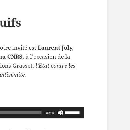
juifs
otre invité est
Laurent Joly,
 au CNRS,
à l’occasion de la
tions Grasset:
l’Etat contre les
 antisémite.
Utilisez
00:00
les
flèches