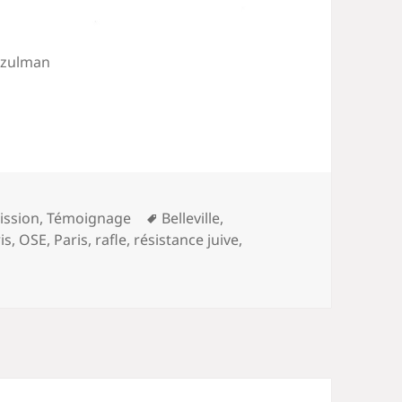
 Szulman
Mots-
ission
,
Témoignage
Belleville
,
clés
is
,
OSE
,
Paris
,
rafle
,
résistance juive
,