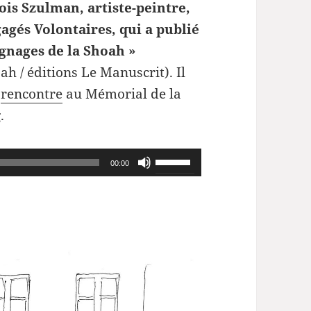
ois Szulman, artiste-peintre,
agés Volontaires, qui a publié
ignages de la Shoah »
h / éditions Le Manuscrit). Il
e
rencontre
au
Mémorial de la
.
Utilisez
00:00
les
flèches
haut/bas
pour
augmenter
ou
diminuer