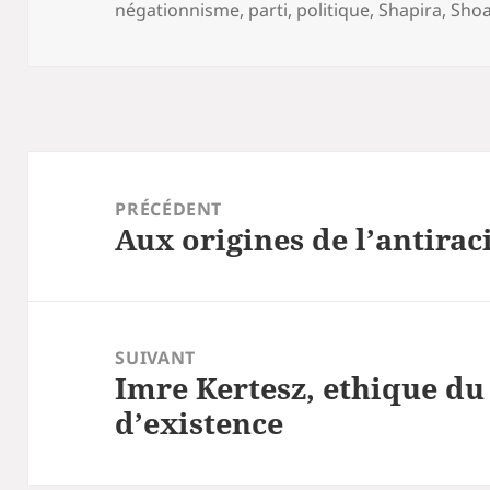
négationnisme
,
parti
,
politique
,
Shapira
,
Sho
Navigation
de
PRÉCÉDENT
Aux origines de l’antirac
l’article
Article
précédent :
SUIVANT
Imre Kertesz, ethique du 
Article
d’existence
suivant :