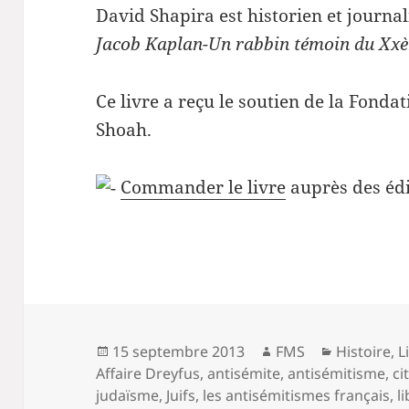
David Shapira est historien et journali
Jacob Kaplan-Un rabbin témoin du Xxè
Ce livre a reçu le soutien de la Fonda
Shoah.
Commander le livre
auprès des édi
Publié
Auteur
Catégorie
15 septembre 2013
FMS
Histoire
,
L
le
Affaire Dreyfus
,
antisémite
,
antisémitisme
,
ci
judaïsme
,
Juifs
,
les antisémitismes français
,
l