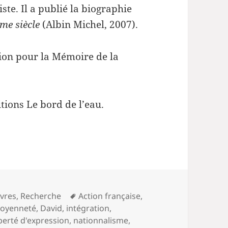
ste. Il a publié la biographie
me siècle
(Albin Michel, 2007).
tion pour la Mémoire de la
tions Le bord de l’eau.
s
Mots-
ivres
,
Recherche
Action française
,
clés
toyenneté
,
David
,
intégration
,
iberté d'expression
,
nationnalisme
,