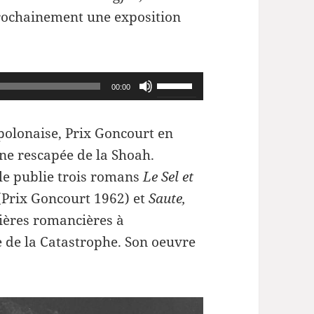
prochainement une exposition
.
Utilisez
00:00
les
flèches
polonaise, Prix Goncourt en
haut/bas
ne rescapée de la Shoah.
pour
lle publie trois romans
Le Sel et
augmenter
(Prix Goncourt 1962) et
Saute,
ou
mières romancières à
diminuer
e de la Catastrophe. Son oeuvre
le
volume.