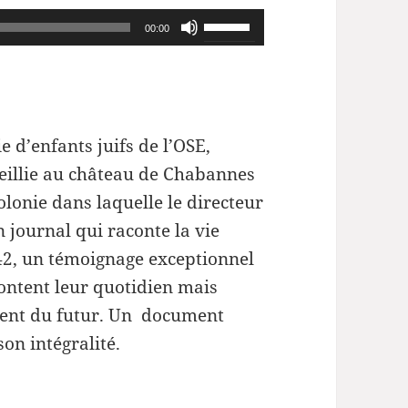
Utilisez
00:00
les
flèches
haut/bas
pour
ie d’enfants juifs de l’OSE,
augmenter
ueillie au château de Chabannes
ou
olonie dans laquelle le directeur
diminuer
 journal qui raconte la vie
le
42, un témoignage exceptionnel
volume.
content leur quotidien mais
pèrent du futur. Un document
on intégralité.