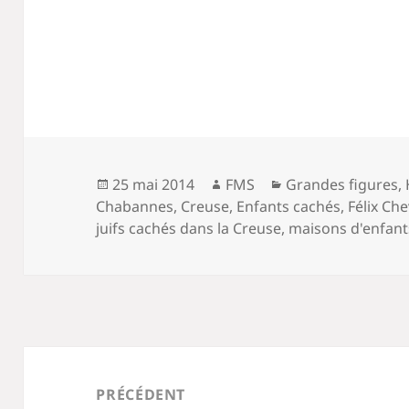
Publié
Auteur
Catégories
25 mai 2014
FMS
Grandes figures
,
le
Chabannes
,
Creuse
,
Enfants cachés
,
Félix Che
juifs cachés dans la Creuse
,
maisons d'enfant
Navigation
de
PRÉCÉDENT