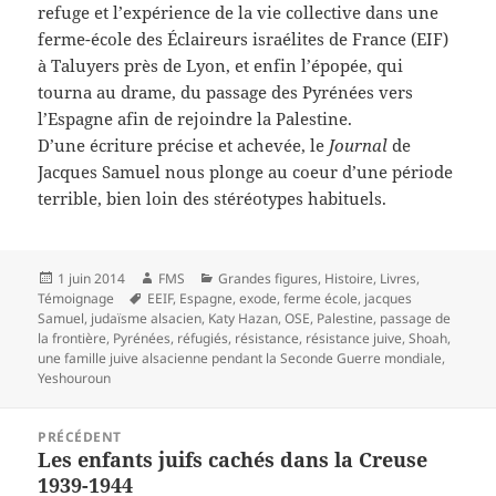
refuge et l’expérience de la vie collective dans une
ferme-école des Éclaireurs israélites de France (EIF)
à Taluyers près de Lyon, et enfin l’épopée, qui
tourna au drame, du passage des Pyrénées vers
l’Espagne afin de rejoindre la Palestine.
D’une écriture précise et achevée, le
Journal
de
Jacques Samuel nous plonge au coeur d’une période
terrible, bien loin des stéréotypes
habituels.
Publié
Auteur
Catégories
1 juin 2014
FMS
Grandes figures
,
Histoire
,
Livres
,
le
Mots-
Témoignage
EEIF
,
Espagne
,
exode
,
ferme école
,
jacques
clés
Samuel
,
judaïsme alsacien
,
Katy Hazan
,
OSE
,
Palestine
,
passage de
la frontière
,
Pyrénées
,
réfugiés
,
résistance
,
résistance juive
,
Shoah
,
une famille juive alsacienne pendant la Seconde Guerre mondiale
,
Yeshouroun
Navigation
PRÉCÉDENT
de
Les enfants juifs cachés dans la Creuse
Article
l’article
1939-1944
précédent :