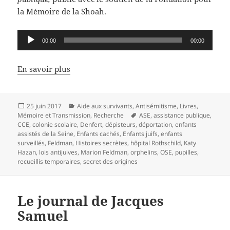
la Mémoire de la Shoah.
Lecteur
00:00
00:00
audio
En savoir plus
Publié
Catégories
25 juin 2017
Aide aux survivants
,
Antisémitisme
,
Livres
,
le
Mots-
Mémoire et Transmission
,
Recherche
ASE
,
assistance publique
,
clés
CCE
,
colonie scolaire
,
Denfert
,
dépisteurs
,
déportation
,
enfants
assistés de la Seine
,
Enfants cachés
,
Enfants juifs
,
enfants
surveillés
,
Feldman
,
Histoires secrètes
,
hôpital Rothschild
,
Katy
Hazan
,
lois antijuives
,
Marion Feldman
,
orphelins
,
OSE
,
pupilles
,
recueillis temporaires
,
secret des origines
Le journal de Jacques
Samuel