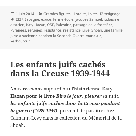
Publié
Catégories
1 juin 2014
Grandes figures
,
Histoire
,
Livres
,
Témoignage
le
Mots-
EEIF
,
Espagne
,
exode
,
ferme école
,
jacques Samuel
,
judaïsme
clés
alsacien
,
Katy Hazan
,
OSE
,
Palestine
,
passage de la frontière
,
Pyrénées
,
réfugiés
,
résistance
,
résistance juive
,
Shoah
,
une famille
juive alsacienne pendant la Seconde Guerre mondiale
,
Yeshouroun
Les enfants juifs cachés
dans la Creuse 1939-1944
Nous recevons aujourd’hui
l’historienne Katy
Hazan pour le livre
Rire le jour, pleurer la nuit,
les enfants juifs cachés dans la Creuse pendant
la guerre (1939-1944)
qui vient de paraître chez
Calmann-Levy dans la collection du Mémorial de la
Shoah.