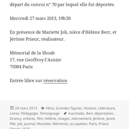
départ du convoi n° 70 par lequel elle fut déportée.
Mercredi 27 mars 2013, 19h30
En présence de Mariette Job, nièce d’Hélène Berr, et
Jérôme Prieur, réalisateur.
Mémorial de la Shoah
17, rue Geoffroy-l’Asnier
75004 Paris
Entrée libre sur
réservation
Publié
Catégories
24 mars 2013
Films
,
Grandes figures
,
Histoire
,
Littérature
,
le
Mots-
Livres
,
Pédagogie
,
Témoignage
Auschwitz
,
Berr
,
déportation
,
clés
Drancy
,
enfants
,
film
,
Hélène
,
images
,
internement
,
Jérôme
,
jeune
fille
,
job
,
journal
,
Mariette
,
Mémorial
,
occupation
,
Paris
,
Prieur
,
Shoah
,
UGIF