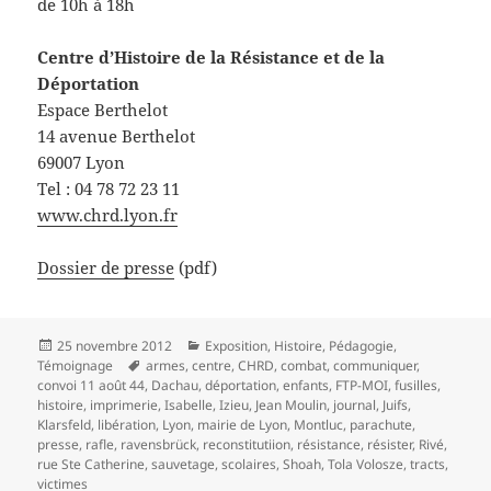
de 10h à 18h
Centre d’Histoire de la Résistance et de la
Déportation
Espace Berthelot
14 avenue Berthelot
69007 Lyon
Tel : 04 78 72 23 11
www.chrd.lyon.fr
Dossier de presse
(pdf)
Publié
Catégories
25 novembre 2012
Exposition
,
Histoire
,
Pédagogie
,
le
Mots-
Témoignage
armes
,
centre
,
CHRD
,
combat
,
communiquer
,
clés
convoi 11 août 44
,
Dachau
,
déportation
,
enfants
,
FTP-MOI
,
fusilles
,
histoire
,
imprimerie
,
Isabelle
,
Izieu
,
Jean Moulin
,
journal
,
Juifs
,
Klarsfeld
,
libération
,
Lyon
,
mairie de Lyon
,
Montluc
,
parachute
,
presse
,
rafle
,
ravensbrück
,
reconstitutiion
,
résistance
,
résister
,
Rivé
,
rue Ste Catherine
,
sauvetage
,
scolaires
,
Shoah
,
Tola Volosze
,
tracts
,
victimes