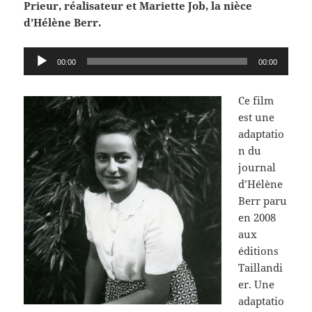
Prieur, réalisateur et Mariette Job, la nièce
d’Hélène Berr.
Lecteur
00:00
00:00
audio
Ce film
est une
adaptatio
n du
journal
d’Hélène
Berr paru
en 2008
aux
éditions
Taillandi
er. Une
adaptatio