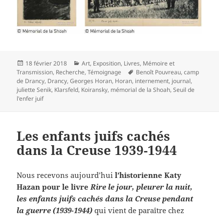
Publié
Catégories
18 février 2018
Art
,
Exposition
,
Livres
,
Mémoire et
le
Mots-
Transmission
,
Recherche
,
Témoignage
Benoît Pouvreau
,
camp
clés
de Drancy
,
Drancy
,
Georges Horan
,
Horan
,
internement
,
journal
,
juliette Senik
,
Klarsfeld
,
Koiransky
,
mémorial de la Shoah
,
Seuil de
l'enfer juif
Les enfants juifs cachés
dans la Creuse 1939-1944
Nous recevons aujourd’hui
l’historienne Katy
Hazan pour le livre
Rire le jour, pleurer la nuit,
les enfants juifs cachés dans la Creuse pendant
la guerre (1939-1944)
qui vient de paraître chez