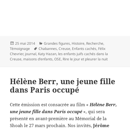
Publié
Catégories
25 mai 2014
Grandes figures
,
Histoire
,
Recherche
,
le
Mots-
Témoignage
Chabannes
,
Creuse
,
Enfants cachés
,
Félix
clés
Chevrier
,
journal
,
Katy Hazan
,
les enfants juifs cachés dans la
Creuse
,
maisons d'enfants
,
OSE
,
Rire le jour et pleurer la nuit
Hélène Berr, une jeune fille
dans Paris occupé
Cette émission est consacrée au film «
Hélène Berr,
une jeune fille dans Paris occupé
», qui sera
présenté en avant-première au Mémorial de la
Shoah le 27 mars prochain. Nos invités,
Jérôme