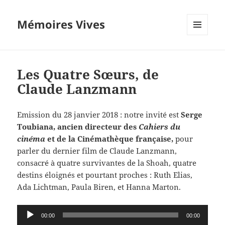
Mémoires Vives
MENU
ET
WIDGETS
Les Quatre Sœurs, de
Claude Lanzmann
Emission du 28 janvier 2018 : notre invité est
Serge
Toubiana, ancien directeur des
Cahiers du
cinéma
et de la Cinémathèque française,
pour
parler du dernier film de Claude Lanzmann,
consacré à quatre survivantes de la Shoah, quatre
destins éloignés et pourtant proches : Ruth Elias,
Ada Lichtman, Paula Biren, et Hanna Marton.
Lecteur
00:00
00:00
audio