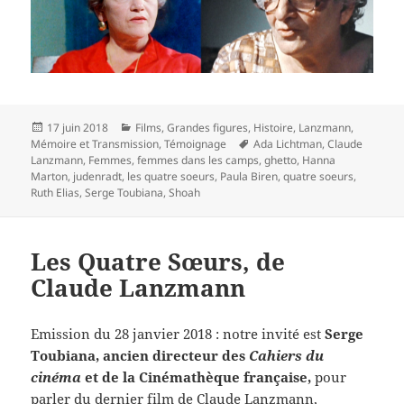
Publié
Catégories
17 juin 2018
Films
,
Grandes figures
,
Histoire
,
Lanzmann
,
le
Mots-
Mémoire et Transmission
,
Témoignage
Ada Lichtman
,
Claude
clés
Lanzmann
,
Femmes
,
femmes dans les camps
,
ghetto
,
Hanna
Marton
,
judenradt
,
les quatre soeurs
,
Paula Biren
,
quatre soeurs
,
Ruth Elias
,
Serge Toubiana
,
Shoah
Les Quatre Sœurs, de
Claude Lanzmann
Emission du 28 janvier 2018 : notre invité est
Serge
Toubiana, ancien directeur des
Cahiers du
cinéma
et de la Cinémathèque française,
pour
parler du dernier film de Claude Lanzmann,