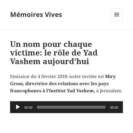
Mémoires Vives
MENU
ET
WIDGETS
Un nom pour chaque
victime: le rôle de Yad
Vashem aujourd’hui
Emission du 4 février 2018: notre invitée est
Miry
Gross, directrice des relations avec les pays
francophones à l’Institut Yad Vashem,
à Jerusalem.
Lecteur
00:00
00:00
audio