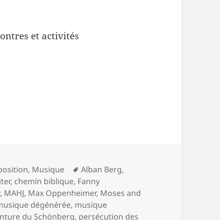
ontres et activités
Mots-
position
,
Musique
Alban Berg
,
clés
iter
,
chemin biblique
,
Fanny
y
,
MAHJ
,
Max Oppenheimer
,
Moses and
musique dégénérée
,
musique
inture du Schönberg
,
persécution des