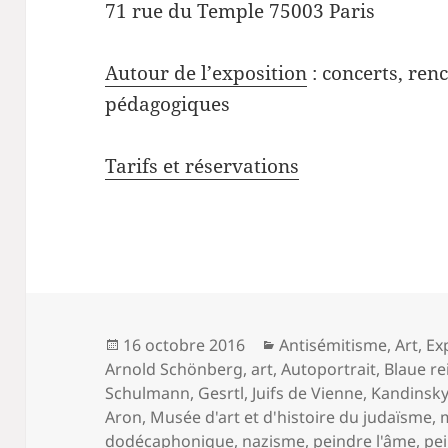
71 rue du Temple 75003 Paris
Autour de l’exposition
: concerts, renc
pédagogiques
Tarifs et réservations
Publié
Catégories
16 octobre 2016
Antisémitisme
,
Art
,
Ex
le
Arnold Schönberg
,
art
,
Autoportrait
,
Blaue re
Schulmann
,
Gesrtl
,
Juifs de Vienne
,
Kandinsk
Aron
,
Musée d'art et d'histoire du judaïsme
,
dodécaphonique
,
nazisme
,
peindre l'âme
,
pe