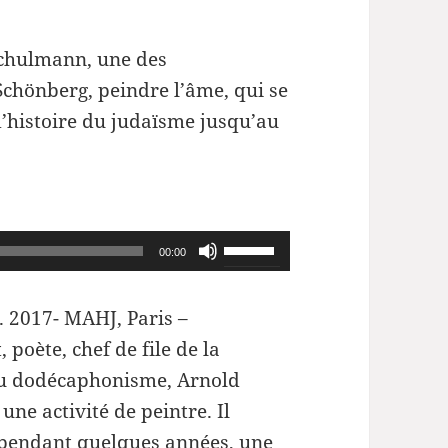
Schulmann, une des
Schönberg, peindre l’âme, qui se
d’histoire du judaïsme jusqu’au
Utilisez
00:00
les
flèches
. 2017- MAHJ, Paris –
haut/bas
 poète, chef de file de la
pour
du dodécaphonisme, Arnold
augmenter
ne activité de peintre. Il
ou
t pendant quelques années, une