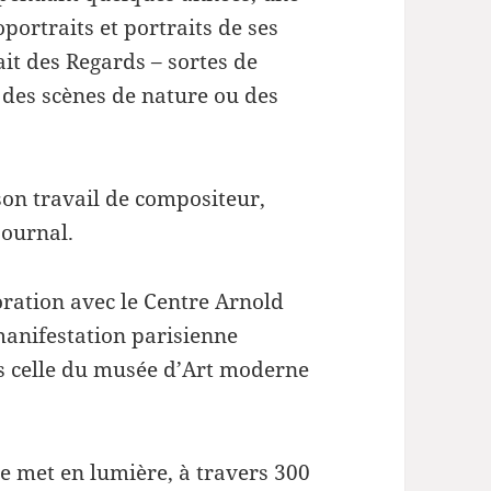
diminuer
ortraits et portraits de ses
le
ait des Regards – sortes de
volume.
, des scènes de nature ou des
on travail de compositeur,
journal.
oration avec le Centre Arnold
manifestation parisienne
s celle du musée d’Art moderne
le met en lumière, à travers 300