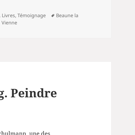
Mots-
,
Livres
,
Témoignage
Beaune la
clés
,
Vienne
. Peindre
Schulmann, une des