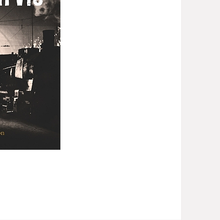
diminuer
le
volume.