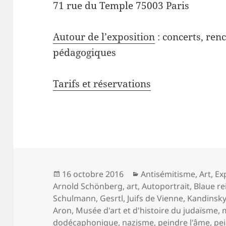
71 rue du Temple 75003 Paris
Autour de l’exposition
: concerts, renc
pédagogiques
Tarifs et réservations
Publié
Catégories
16 octobre 2016
Antisémitisme
,
Art
,
Ex
le
Arnold Schönberg
,
art
,
Autoportrait
,
Blaue re
Schulmann
,
Gesrtl
,
Juifs de Vienne
,
Kandinsk
Aron
,
Musée d'art et d'histoire du judaïsme
,
dodécaphonique
,
nazisme
,
peindre l'âme
,
pe