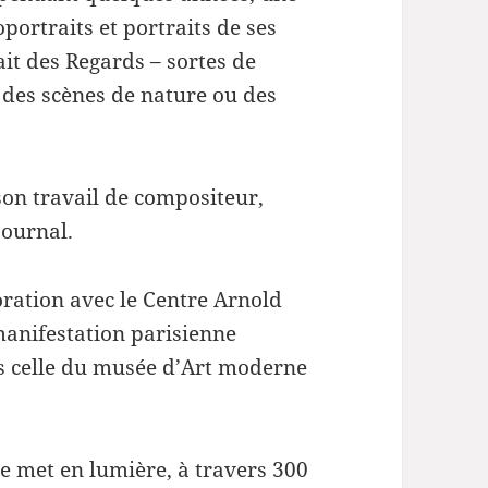
diminuer
ortraits et portraits de ses
le
ait des Regards – sortes de
volume.
, des scènes de nature ou des
on travail de compositeur,
journal.
oration avec le Centre Arnold
manifestation parisienne
s celle du musée d’Art moderne
le met en lumière, à travers 300