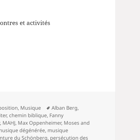
ontres et activités
Mots-
position
,
Musique
Alban Berg
,
clés
iter
,
chemin biblique
,
Fanny
y
,
MAHJ
,
Max Oppenheimer
,
Moses and
musique dégénérée
,
musique
inture du Schönberg
,
persécution des