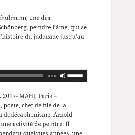
Schulmann, une des
Schönberg, peindre l’âme, qui se
d’histoire du judaïsme jusqu’au
Utilisez
00:00
les
flèches
. 2017- MAHJ, Paris –
haut/bas
 poète, chef de file de la
pour
du dodécaphonisme, Arnold
augmenter
ne activité de peintre. Il
ou
t pendant quelques années, une