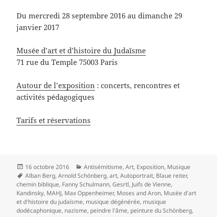
Du mercredi 28 septembre 2016 au dimanche 29
janvier 2017
Musée d’art et d’histoire du Judaïsme
71 rue du Temple 75003 Paris
Autour de l’exposition
: concerts, rencontres et
activités pédagogiques
Tarifs et réservations
Publié
Catégories
16 octobre 2016
Antisémitisme
,
Art
,
Exposition
,
Musique
le
Mots-
Alban Berg
,
Arnold Schönberg
,
art
,
Autoportrait
,
Blaue reiter
,
clés
chemin biblique
,
Fanny Schulmann
,
Gesrtl
,
Juifs de Vienne
,
Kandinsky
,
MAHJ
,
Max Oppenheimer
,
Moses and Aron
,
Musée d'art
et d'histoire du judaïsme
,
musique dégénérée
,
musique
dodécaphonique
,
nazisme
,
peindre l'âme
,
peinture du Schönberg
,