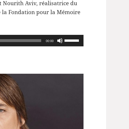
 Nourith Aviv, réalisatrice du
de la Fondation pour la Mémoire
Utilisez
00:00
les
flèches
haut/bas
pour
augmenter
ou
diminuer
le
volume.