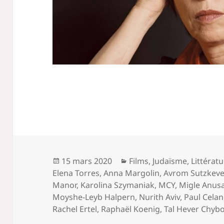
Publié
Catégories
15 mars 2020
Films
,
Judaïsme
,
Littérat
le
Elena Torres
,
Anna Margolin
,
Avrom Sutzkeve
Manor
,
Karolina Szymaniak
,
MCY
,
Migle Anus
Moyshe-Leyb Halpern
,
Nurith Aviv
,
Paul Celan
Rachel Ertel
,
Raphaël Koenig
,
Tal Hever Chyb