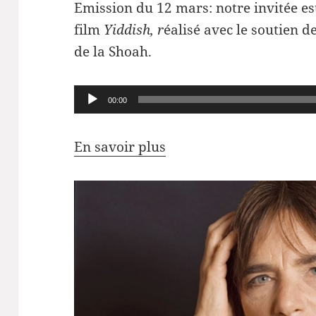
Emission du 12 mars: notre invitée est
film
Yiddish, r
éalisé avec le soutien 
de la Shoah.
Lecteur
00:00
audio
En savoir plus