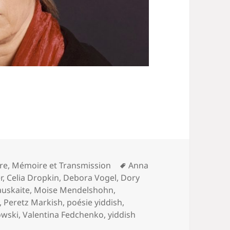
Mots-
ure
,
Mémoire et Transmission
Anna
clés
r
,
Celia Dropkin
,
Debora Vogel
,
Dory
auskaite
,
Moise Mendelshohn
,
,
Peretz Markish
,
poésie yiddish
,
owski
,
Valentina Fedchenko
,
yiddish