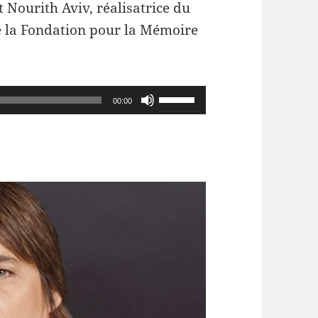
 Nourith Aviv, réalisatrice du
de la Fondation pour la Mémoire
Utilisez
00:00
les
flèches
haut/bas
pour
augmenter
ou
diminuer
le
volume.