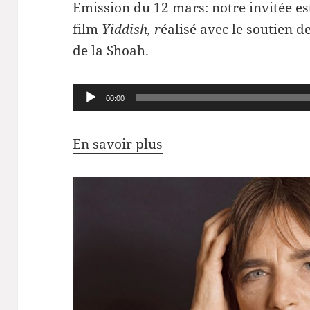
Emission du 12 mars: notre invitée est
film
Yiddish, r
éalisé avec le soutien 
de la Shoah.
Lecteur
00:00
audio
En savoir plus