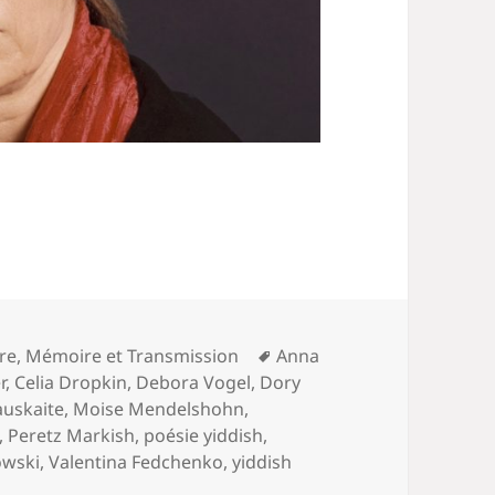
Mots-
ure
,
Mémoire et Transmission
Anna
clés
r
,
Celia Dropkin
,
Debora Vogel
,
Dory
auskaite
,
Moise Mendelshohn
,
,
Peretz Markish
,
poésie yiddish
,
owski
,
Valentina Fedchenko
,
yiddish