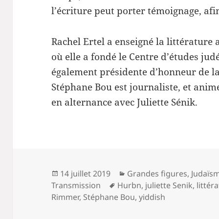
l’écriture peut porter témoignage, afin
Rachel Ertel a enseigné la littérature 
où elle a fondé le Centre d’études jud
également présidente d’honneur de la
Stéphane Bou est journaliste, et anim
en alternance avec Juliette Sénik.
Publié
Catégories
14 juillet 2019
Grandes figures
,
Judaïs
le
Mots-
Transmission
Hurbn
,
juliette Senik
,
littér
clés
Rimmer
,
Stéphane Bou
,
yiddish