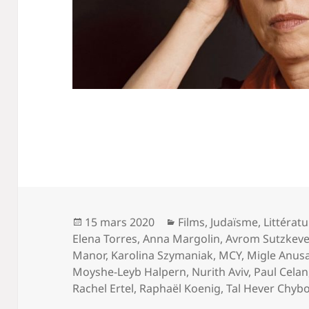
Publié
Catégories
15 mars 2020
Films
,
Judaïsme
,
Littérat
le
Elena Torres
,
Anna Margolin
,
Avrom Sutzkeve
Manor
,
Karolina Szymaniak
,
MCY
,
Migle Anus
Moyshe-Leyb Halpern
,
Nurith Aviv
,
Paul Celan
Rachel Ertel
,
Raphaël Koenig
,
Tal Hever Chyb