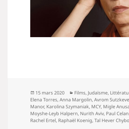
Publié
Catégories
15 mars 2020
Films
,
Judaïsme
,
Littérat
le
Elena Torres
,
Anna Margolin
,
Avrom Sutzkeve
Manor
,
Karolina Szymaniak
,
MCY
,
Migle Anus
Moyshe-Leyb Halpern
,
Nurith Aviv
,
Paul Celan
Rachel Ertel
,
Raphaël Koenig
,
Tal Hever Chyb