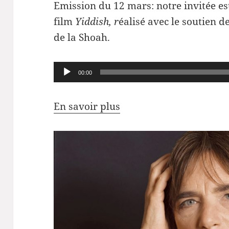
Emission du 12 mars: notre invitée est
film
Yiddish, r
éalisé avec le soutien 
de la Shoah.
Lecteur
00:00
audio
En savoir plus