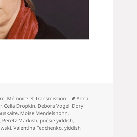
Mots-
ure
,
Mémoire et Transmission
Anna
clés
r
,
Celia Dropkin
,
Debora Vogel
,
Dory
auskaite
,
Moise Mendelshohn
,
,
Peretz Markish
,
poésie yiddish
,
owski
,
Valentina Fedchenko
,
yiddish