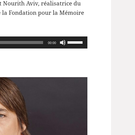
 Nourith Aviv, réalisatrice du
de la Fondation pour la Mémoire
Utilisez
00:00
les
flèches
haut/bas
pour
augmenter
ou
diminuer
le
volume.