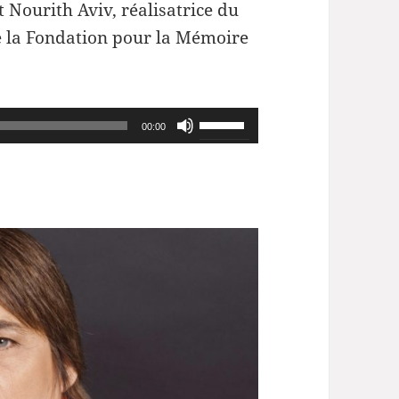
 Nourith Aviv, réalisatrice du
de la Fondation pour la Mémoire
Utilisez
00:00
les
flèches
haut/bas
pour
augmenter
ou
diminuer
le
volume.