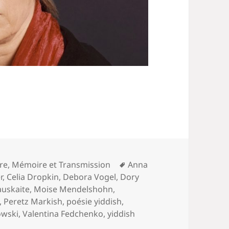
Mots-
ure
,
Mémoire et Transmission
Anna
clés
r
,
Celia Dropkin
,
Debora Vogel
,
Dory
auskaite
,
Moise Mendelshohn
,
,
Peretz Markish
,
poésie yiddish
,
owski
,
Valentina Fedchenko
,
yiddish