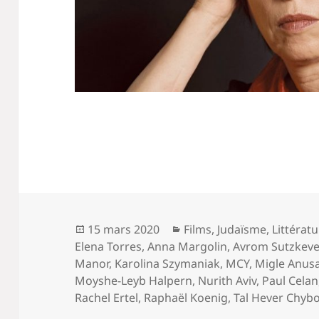
Publié
Catégories
15 mars 2020
Films
,
Judaïsme
,
Littérat
le
Elena Torres
,
Anna Margolin
,
Avrom Sutzkeve
Manor
,
Karolina Szymaniak
,
MCY
,
Migle Anus
Moyshe-Leyb Halpern
,
Nurith Aviv
,
Paul Celan
Rachel Ertel
,
Raphaël Koenig
,
Tal Hever Chyb