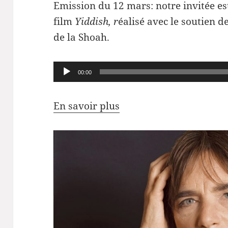
Emission du 12 mars: notre invitée est
film
Yiddish, r
éalisé avec le soutien 
de la Shoah.
Lecteur
00:00
audio
En savoir plus